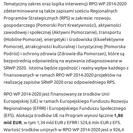
Tematyczny zakres oraz logika interwencji RPO WP 2014-2020
zdeterminowane są także zapisami sześciu Regionalnych
Programów Strategicznych (RPS) w zakresie: rozwoju
gospodarczego (Pomorski Port Kreatywności), aktywności
zawodowej i społecznej (Aktywni Pomorzanie), transportu
(Mobilne Pomorze), energetyki i środowiska (Ekoefektywne
Pomorze), atrakcyjności kulturalnej i turystycznej (Pomorska
Podróż) i ochrony zdrowia (Zdrowie dla Pomorzan), które są
bezpośrednią odpowiedzią na wyzwania zdiagnozowane w
SRWP 2020. Istotna będzie zgodność i realny wpływ każdego z
finansowanych w ramach RPO WP 2014-2020 projektów na
realizację zapisów SRWP 2020 oraz odpowiedniego RPS.
RPO WP 2014-2020 jest finansowany ze środków Unii
Europejskiej (UE) w ramach Europejskiego Funduszu Rozwoju
Regionalnego (EFRR) i Europejskiego Funduszu Społecznego
(EFS). Alokacja środków UE na Program wynosi łącznie
1,86
mld EUR
, w tym 1,34 mld EUR z EFRR i 524,6 mln EUR z EFS.
Wartość środków unijnych w RPO WP 2014-2020 jest o 926,4