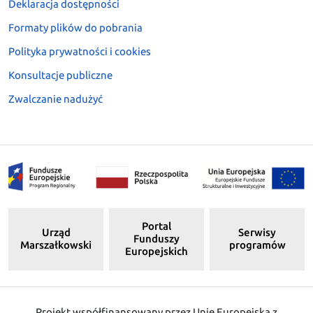
Deklaracja dostępności
Formaty plików do pobrania
Polityka prywatności i cookies
Konsultacje publiczne
Zwalczanie nadużyć
Portal
Urząd
Serwisy
Funduszy
Marszałkowski
programów
Europejskich
Projekt współfinansowany przez Unię Europejską z