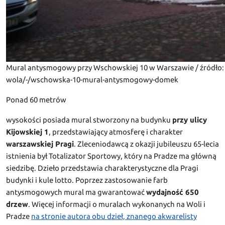
Mural antysmogowy przy Wschowskiej 10 w Warszawie / źródło
wola/-/wschowska-10-mural-antysmogowy-domek
Ponad 60 metrów
wysokości posiada mural stworzony na budynku
przy ulicy
Kijowskiej 1
, przedstawiający atmosferę i charakter
warszawskiej Pragi
. Zleceniodawcą z okazji jubileuszu 65-lecia
istnienia był Totalizator Sportowy, który na Pradze ma główną
siedzibę. Dzieło przedstawia charakterystyczne dla Pragi
budynki i kule lotto. Poprzez zastosowanie farb
antysmogowych mural ma gwarantować
wydajność 650
drzew
. Więcej informacji o muralach wykonanych na Woli i
Pradze
na stronie autora obu dzieł, znanego akwarelisty