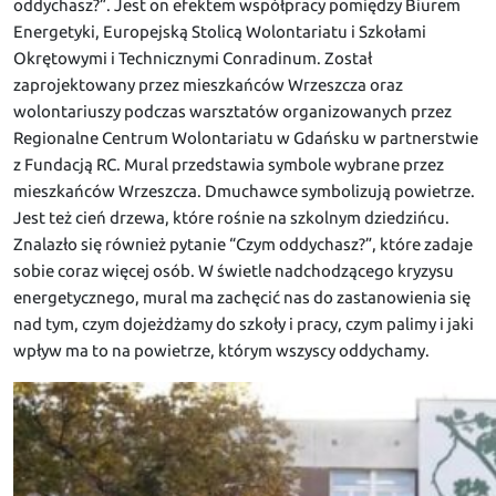
oddychasz?”. Jest on efektem współpracy pomiędzy Biurem
Energetyki, Europejską Stolicą Wolontariatu i Szkołami
Okrętowymi i Technicznymi Conradinum. Został
zaprojektowany przez mieszkańców Wrzeszcza oraz
wolontariuszy podczas warsztatów organizowanych przez
Regionalne Centrum Wolontariatu w Gdańsku w partnerstwie
z Fundacją RC. Mural przedstawia symbole wybrane przez
mieszkańców Wrzeszcza. Dmuchawce symbolizują powietrze.
Jest też cień drzewa, które rośnie na szkolnym dziedzińcu.
Znalazło się również pytanie “Czym oddychasz?”, które zadaje
sobie coraz więcej osób. W świetle nadchodzącego kryzysu
energetycznego, mural ma zachęcić nas do zastanowienia się
nad tym, czym dojeżdżamy do szkoły i pracy, czym palimy i jaki
wpływ ma to na powietrze, którym wszyscy oddychamy.