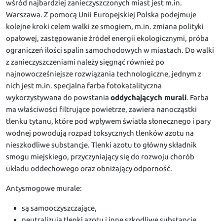
wśród najbardziej zanieczyszczonych miast jest m.in.
Warszawa. Z pomocą Unii Europejskiej Polska podejmuje
kolejne kroki celem walki ze smogiem, m.in. zmiana polityki
opałowej, zastępowanie źródeł energii ekologicznymi, próba
ograniczeń ilości spalin samochodowych w miastach. Do walki
z zanieczyszczeniami należy sięgnąć również po
najnowocześniejsze rozwiązania technologiczne, jednym z
nich jest m.in. specjalna farba fotokatalityczna
wykorzystywana do powstania
oddychających murali
. Farba
ma właściwości filtrujące powietrze, zawiera nanocząstki
tlenku tytanu, które pod wpływem światła słonecznego i pary
wodnej powodują rozpad toksycznych tlenków azotu na
nieszkodliwe substancje. Tlenki azotu to główny składnik
smogu miejskiego, przyczyniający się do rozwoju chorób
układu oddechowego oraz obniżający odporność.
Antysmogowe murale:
są samooczyszczające,
neutralizują tlenki azotu i inne szkodliwe substancje,